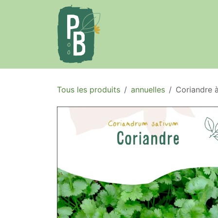
Se rendre au contenu
Accueil
Le projet
Tous les produits
annuelles
Coriandre à