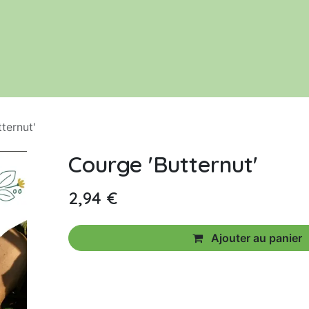
Le jardin
Acheter nos productions
ternut'
Courge 'Butternut'
2,94
€
Ajouter au panier