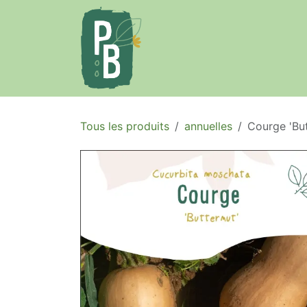
Se rendre au contenu
Accueil
Le projet
Tous les produits
annuelles
Courge 'But