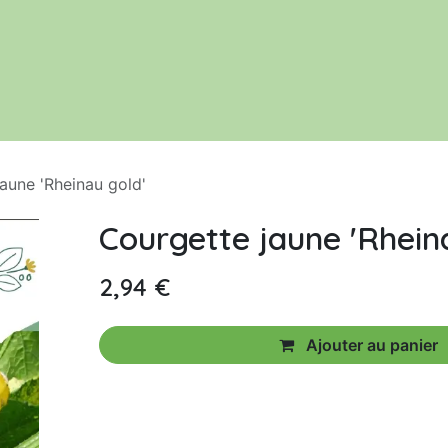
Le jardin
Acheter nos productions
aune 'Rheinau gold'
Courgette jaune 'Rhein
2,94
€
Ajouter au panier