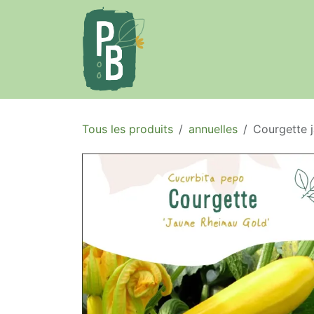
Se rendre au contenu
Accueil
Le projet
Tous les produits
annuelles
Courgette j