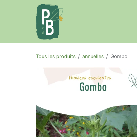
Se rendre au contenu
Accueil
Le projet
Tous les produits
annuelles
Gombo