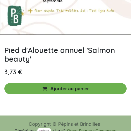
Pied d'Alouette annuel 'Salmon
beauty'
3,73
€
Ajouter au panier
Copyright © Pépins et Brindilles
Généré par
- Le #1
Open Source eCommerce