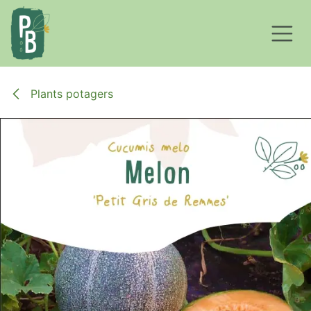
Se rendre au contenu
Plants potagers