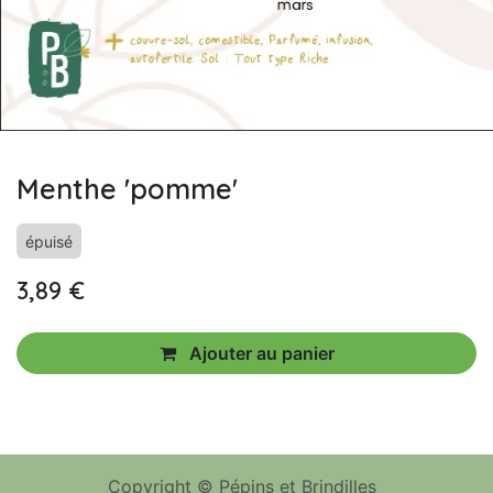
Menthe 'pomme'
épuisé
3,89
€
Ajouter au panier
Copyright © Pépins et Brindilles