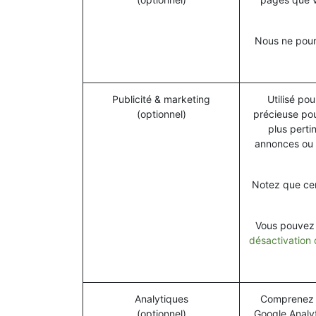
Nous ne pourr
Publicité & marketing
Utilisé pou
(optionnel)
précieuse pou
plus perti
annonces ou 
Notez que cer
Vous pouvez r
désactivation 
Analytiques
Comprenez c
(optionnel)
Google Analyt