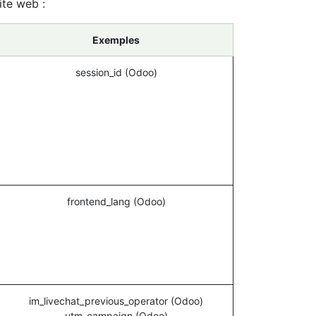
ite web :
Exemples
session_id (Odoo)
frontend_lang (Odoo)
im_livechat_previous_operator (Odoo)
utm_campaign (Odoo)