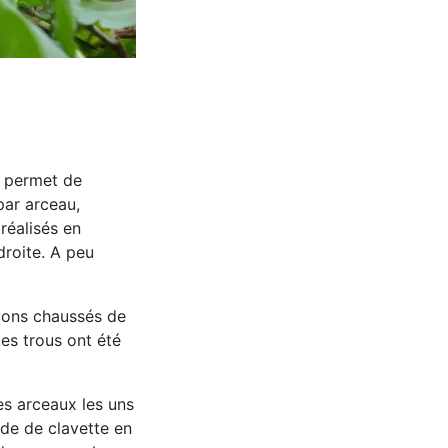
a permet de
par arceau,
réalisés en
droite. A peu
vons chaussés de
Les trous ont été
les arceaux les uns
aide de clavette en