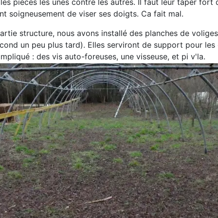
 les pièces les unes contre les autres. Il faut leur taper fort
ant soigneusement de viser ses doigts. Ca fait mal.
artie structure, nous avons installé des planches de volige
cond un peu plus tard). Elles serviront de support pour les
ompliqué : des vis auto-foreuses, une visseuse, et pi v'la.