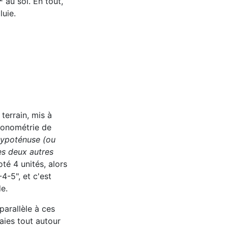
 au sol. En tout,
luie.
terrain, mis à
igonométrie de
’hypoténuse (ou
es deux autres
té 4 unités, alors
4-5", et c'est
e.
parallèle à ces
aies tout autour