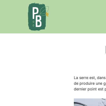
Se rendre au contenu
Accueil
Le projet
La serre est, dan
de produire une gr
dernier point est 