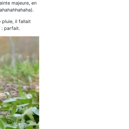
rainte majeure, en
ahahahahhahaha).
uie, il fallait
 : parfait.