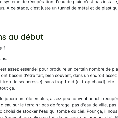
e système de récupération d'eau de pluie n'est pas installé,
s. A ce stade, c'est juste un tunnel de métal et de plastiqu
s au début
re ?
sons.
'est assez essentiel pour produire un certain nombre de plan
ls ont besoin d'être fait, bien souvent, dans un endroit asse
i trop de sécheresse), sans trop froid (ni trop chaud), etc.
 tout ça.
le jouera un rôle en plus, assez peu conventionnel : récupére
'eau sur le terrain : pas de forage, pas d'eau de ville, pas 
 choisi de stocker l'eau qui tombe du ciel. Pour ça, il nous 
e. Souvent, on utilise un toit (la maison, une grange, etc). R