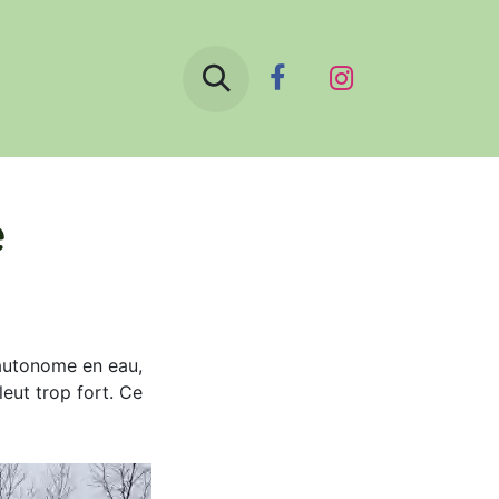
Boutique
Le blog
Contactez-nous
e
 autonome en eau,
leut trop fort. Ce