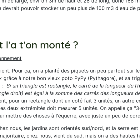
 m de large, environ 3m de haut et 28 de long, donc 168 m²
le devrait pouvoir stocker un peu plus de 100 m3 d'eau de p
l'a t'on monté ?
tionnement
ent. Pour ça, on a planté des piquets un peu partout sur le 
ux grâce à notre bon vieux poto PyPy (Pythagore), et sa tr
l :
Si un triangle est rectangle, le carré de la longueur de l
ngle droit) est égal à la somme des carrés des longueurs d
nt, pour un rectangle dont un coté fait 3 unités, un autre co
e les deux extrémités doit mesurer 5 unités. On appelle ça "3-
ur mettre des choses à l'équerre, avec juste un peu de cord
hez nous, les jardins sont orientés sud/nord, et la serre est 
majoritaire, chez nous, vient du sud, mais on a des hautes h