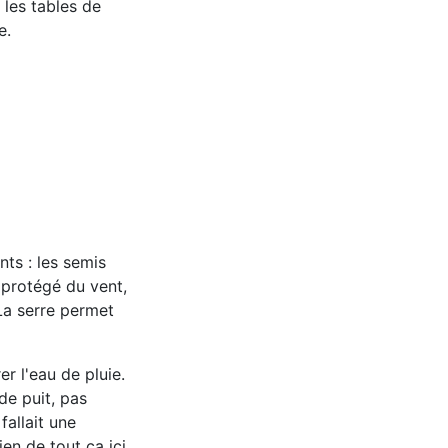
 les tables de
e.
ts : les semis
z protégé du vent,
 La serre permet
r l'eau de pluie.
de puit, pas
fallait une
ien de tout ça ici,