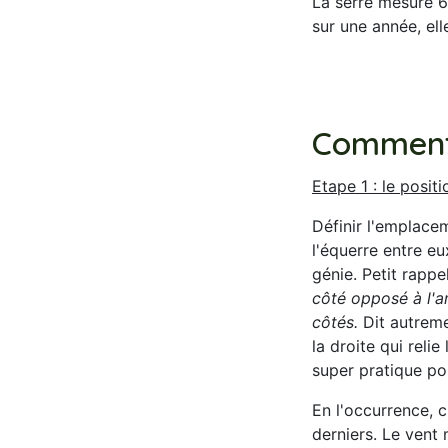
La serre mesure 6
sur une année, el
Comment 
Etape 1 : le posi
Définir l'emplacem
l'équerre entre e
génie. Petit rappe
côté opposé à l'a
côtés.
Dit autreme
la droite qui reli
super pratique po
En l'occurrence, c
derniers. Le vent 